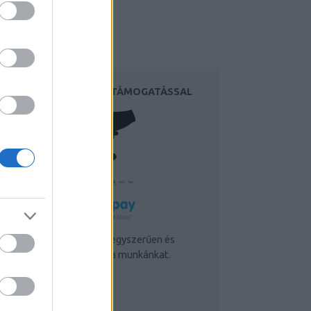
EGÍTSD A MUNKÁNKAT TÁMOGATÁSSAL
Simple Pay segítségével egyszerűen és
ztonságosan segítheted a munkánkat.
TLÁTHATÓSÁG