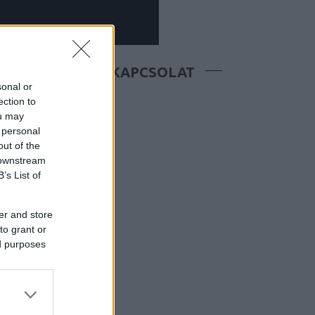
ATÁS
BOLT
KAPCSOLAT
sonal or
ection to
ou may
 personal
out of the
 downstream
B’s List of
er and store
to grant or
ed purposes