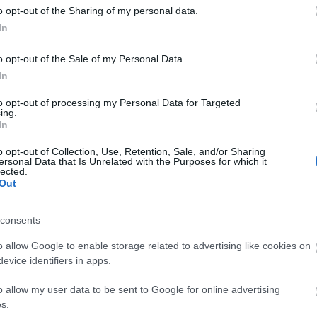
o opt-out of the Sharing of my personal data.
In
o opt-out of the Sale of my Personal Data.
In
ETIKUS ADOMÁNYGYŰJTŐK VAGYUNK
S
to opt-out of processing my Personal Data for Targeted
ing.
In
o opt-out of Collection, Use, Retention, Sale, and/or Sharing
ersonal Data that Is Unrelated with the Purposes for which it
lected.
Out
2023-tól tagja vagyunk a
z Adománygyűjtő
k.
Szervezetek Önszabályózó Testületének.
consents
ADATKEZELÉSI TÁJÉKOZTATÓ
A 
o allow Google to enable storage related to advertising like cookies on
bi
evice identifiers in apps.
Az Északi Támpont Közhasznú Egyesület az
Európai Parlament és a Tanács 2016/679.
o allow my user data to be sent to Google for online advertising
számú rendelete (GDPR) és az információs
Á
s.
önrendelkezési jogról és