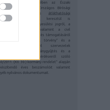
z átláthatóság érdekében az Északi
ámpont Egyesület az Országos Bírósági
ivatal honlapján és
átláthatósági
okumentumok oldalán
keresztül is
lérhetővé teszi az "egyesülési jogról, a
özhasznú jogállásról, valamint a civil
zervezetek működéséről és támogatásáról
zóló 2011. évi CLXXV. törvény" és a
apcsolódó "a civil szervezetek
azdálkodása, az adománygyűjtés és a
özhasznúság egyes kérdéseiről szóló
0/2011. (XII. 30.) kormány rendelet" alapján
lkészítendő éves beszámolóit valamint
gyéb nyilvános dokumentumait.