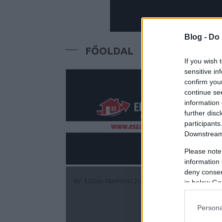
Blog -
Do 
FŐOLDAL
RÓLUNK
TE
If you wish 
sensitive in
confirm you
continue se
information 
further disc
participants
Downstream 
Please note
information 
deny consent
BY:
ÉSZAKI TÁMPONT
2026. ÁPR 02.
in below Go
Persona