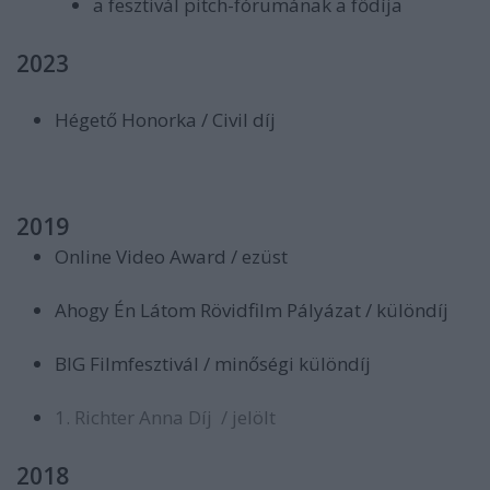
a fesztivál pitch-fórumának a fődíja
2023
Hégető Honorka / Civil díj
2019
Online Video Award / ezüst
Ahogy Én Látom Rövidfilm Pályázat / különdíj
BIG Filmfesztivál / minőségi különdíj
1. Richter Anna Díj / jelölt
2018