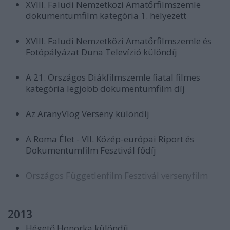
XVIII. Faludi Nemzetközi Amatőrfilmszemle
dokumentumfilm kategória 1. helyezett
XVIII. Faludi Nemzetközi Amatőrfilmszemle és
Fotópályázat Duna Televízió különdíj
A 21. Országos Diákfilmszemle fiatal filmes
kategória legjobb dokumentumfilm díj
Az AranyVlog Verseny különdíj
A Roma Élet - VII. Közép-európai Riport és
Dokumentumfilm Fesztivál fődíj
Országos Függetlenfilm Fesztivál versenyfilm
2013
Hégető Honorka különdíj