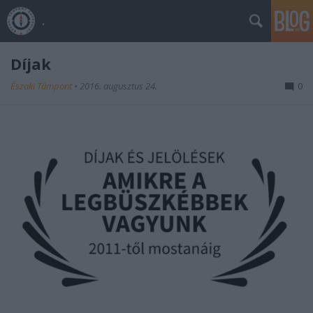
.
Díjak
Északi Támpont
•
2016. augusztus 24.
0