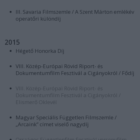
III. Savaria Filmszemle / A Szent Márton emlékév
operatőri különdíj
2015
Hégető Honorka Díj
VIII. Közép-Európai Rövid Riport- és
Dokumentumfilm Fesztivál a Cigányokról / Fődíj
VIII. Közép-Európai Rövid Riport- és
Dokumentumfilm Fesztivál a Cigányokról /
Elismerő Oklevél
Magyar Speciális Független Filmszemle /
„Arcaink” címet viselő nagydíj
Országos Függetlenfilm Fesztivál versenyfilm