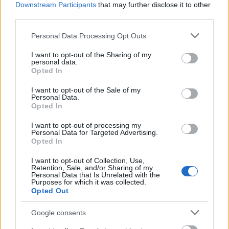
Downstream Participants
that may further disclose it to other
Republic versenyprogram
third parties.
MONSTRA - Lisbon Animated Film Festival /
Official selection / Portugal versenyprogram
Please note that this website/app uses one or more Google
Personal Data Processing Opt Outs
services and may gather and store information including but
Tricky Women Film Festival / Ausztria /
not limited to your visit or usage behaviour. You may click to
I want to opt-out of the Sharing of my
versenyprogram
personal data.
grant or deny consent to Google and its third-party tags to
Opted In
Alexander Trauner Art Film Festival /
use your data for below specified purposes in below Google
versenyprogram
consent section.
I want to opt-out of the Sale of my
Alter-native International Film Festival /
Personal Data.
Opted In
Official selection / Romania versenyprogram
ANIMED Mediterranean Animation Film
I want to opt-out of processing my
Personal Data for Targeted Advertising.
Festival versenyprogram
Opted In
this human world - International Human
Rights Film Festival / Ausztria /
I want to opt-out of Collection, Use,
Retention, Sale, and/or Sharing of my
versenyprogram
Personal Data that Is Unrelated with the
Purposes for which it was collected.
Ars-sacra Filmfesztivál / versenyprogram
Opted Out
Lviv International Film Festival Wiz-Art /
Ukrajna / versenyprogram
Google consents
AZYL SHORTS / versenyprogram