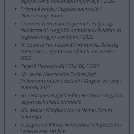
legjobb rövid dokumentumfilm díja / 2024
Prisma Awards / Legjobb animáció /
Olaszország, Róma
Cinemira Nemzetközi Gyermek- és Ifjúsági
Filmfesztivál / Legjobb animációs rövidfilm és
Legjobb magyar rövidfilm / 2022
IX. Savaria Fim Fesztivál / Kulturális Örökség
kategória / Legjobb rövidfilm II. helyezett /
2022
Hégető Honorka-díj / Civil Díj / 2021
18. Verzió Nemzetközi Emberi Jogi
Dokumentumfilm Fesztivál / Magyar verseny /
különdíj 2021
66. Országos Függetlenfilm Fesztivál / Legjobb
vegyes technikájú animáció
VIII. Malter Filmfesztivál / a Német Fórum
különdíja
V. Zsigmond Vilmos Nemzetközi Filmfesztivál /
Legjobb kísérleti film