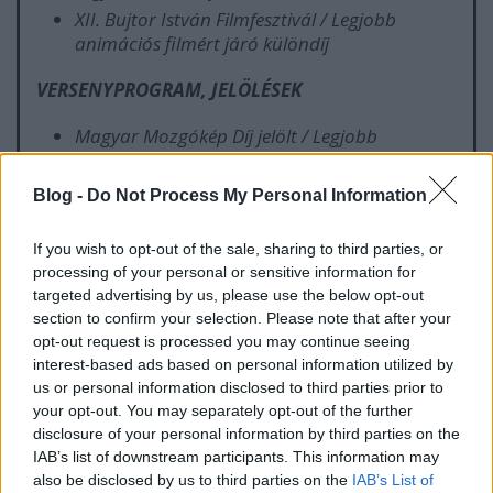
XII. Bujtor István Filmfesztivál / Legjobb
animációs filmért járó különdíj
VERSENYPROGRAM, JELÖLÉSEK
Magyar Mozgókép Díj jelölt / Legjobb
Animációs Film Kategória
Dresden Film Festival / Németország /
Blog -
Do Not Process My Personal Information
versenyprogram
Pannonfíling Filmfesztivál / versenyprogram
If you wish to opt-out of the sale, sharing to third parties, or
Animax Skopje Fest (Bulgária - Skopje)
processing of your personal or sensitive information for
versenyprogram
targeted advertising by us, please use the below opt-out
section to confirm your selection. Please note that after your
FIPADOC 2022 (Franciaország - Biarritz)
opt-out request is processed you may continue seeing
versenyprogram
interest-based ads based on personal information utilized by
Blue Danube Film Festival / shortlist (Ausztria -
us or personal information disclosed to third parties prior to
Bécs) versenyprogram
your opt-out. You may separately opt-out of the further
KINOLUB Film Festival / Official selection /
disclosure of your personal information by third parties on the
Lengyelország versenyprogram
IAB’s list of downstream participants. This information may
also be disclosed by us to third parties on the
IAB’s List of
ZLÍN FILM FESTIVAL / Official selection / Czech