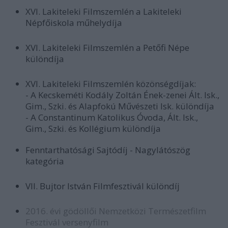
XVI. Lakiteleki Filmszemlén a Lakiteleki
Népfőiskola műhelydíja
XVI. Lakiteleki Filmszemlén a Petőfi Népe
különdíja
XVI. Lakiteleki Filmszemlén közönségdíjak:
- A Kecskeméti Kodály Zoltán Ének-zenei Ált. Isk.,
Gim., Szki. és Alapfokú Művészeti Isk. különdíja
- A Constantinum Katolikus Óvoda, Ált. Isk.,
Gim., Szki. és Kollégium különdíja
Fenntarthatósági Sajtódíj - Nagylátószög
kategória
VII. Bujtor István Filmfesztivál különdíj
2016. évi gödöllői Nemzetközi Természetfilm
Fesztivál versenyfilm